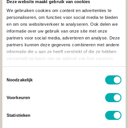
Deze website maakt gebruik van cookies
Ontdek het verborgen natuurparadijs Jiquilisco Bay in
We gebruiken cookies om content en advertenties te
El Salvador met uitgestrekte mangroves,
personaliseren, om functies voor social media te bieden
zeeschildpadden en bedreigde slingerapen
en om ons websiteverkeer te analyseren. Ook delen we
informatie over uw gebruik van onze site met onze
partners voor social media, adverteren en analyse. Deze
partners kunnen deze gegevens combineren met andere
informatie die u aan ze heeft verstrekt of die ze hebben
verzameld op basis van uw gebruik van hun services.
Toestemmingsselectie
Vorige
Volg
Noodzakelijk
Voorkeuren
Statistieken