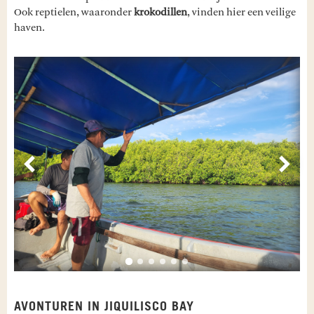
Ook reptielen, waaronder
krokodillen
, vinden hier een veilige
haven.
Vorige
Volg
AVONTUREN IN JIQUILISCO BAY