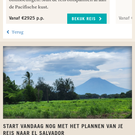
de Pacifische kust.
Vanaf €2925 p.p.
Vanaf €
BEKIJK REIS
Terug
START VANDAAG NOG MET HET PLANNEN VAN JE
REIS NAAR EL SALVADOR