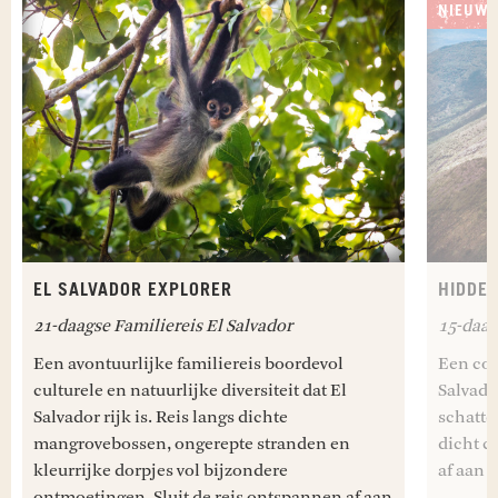
NIEUW
EL SALVADOR EXPLORER
HIDDE
21-daagse Familiereis El Salvador
15-daag
Een avontuurlijke familiereis boordevol
Een com
culturele en natuurlijke diversiteit dat El
Salvado
Salvador rijk is. Reis langs dichte
schatte
mangrovebossen, ongerepte stranden en
dicht c
kleurrijke dorpjes vol bijzondere
af aan d
ontmoetingen. Sluit de reis ontspannen af aan