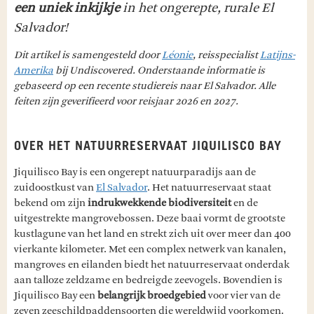
een uniek inkijkje
in het ongerepte, rurale El
Salvador!
Dit artikel is samengesteld door
Léonie
, reisspecialist
Latijns-
Amerika
bij Undiscovered. Onderstaande informatie is
gebaseerd op een recente studiereis naar El Salvador. Alle
feiten zijn geverifieerd voor reisjaar 2026 en 2027.
OVER HET NATUURRESERVAAT JIQUILISCO BAY
Jiquilisco Bay is een ongerept natuurparadijs aan de
zuidoostkust van
El Salvador
. Het natuurreservaat staat
bekend om zijn
indrukwekkende biodiversiteit
en de
uitgestrekte mangrovebossen. Deze baai vormt de grootste
kustlagune van het land en strekt zich uit over meer dan 400
vierkante kilometer. Met een complex netwerk van kanalen,
mangroves en eilanden biedt het natuurreservaat onderdak
aan talloze zeldzame en bedreigde zeevogels. Bovendien is
Jiquilisco Bay een
belangrijk broedgebied
voor vier van de
zeven zeeschildpaddensoorten die wereldwijd voorkomen.