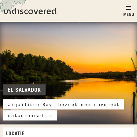
Ga naar inhoud
Undiscovered
MENU
EL SALVADOR
Jiquilisco Bay: bezoek een ongerept
natuurparadijs
LOCATIE