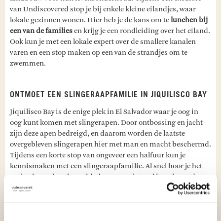
van Undiscovered stop je bij enkele kleine eilandjes, waar
lokale gezinnen wonen. Hier heb je de kans om te
lunchen bij
een van de families
en krijg je een rondleiding over het eiland.
Ook kun je met een lokale expert over de smallere kanalen
varen en een stop maken op een van de strandjes om te
zwemmen.
ONTMOET EEN SLINGERAAPFAMILIE IN JIQUILISCO BAY
Jiquilisco Bay is de enige plek in El Salvador waar je oog in
oog kunt komen met slingerapen. Door ontbossing en jacht
zijn deze apen bedreigd, en daarom worden de laatste
overgebleven slingerapen hier met man en macht beschermd.
Tijdens een korte stop van ongeveer een halfuur kun je
kennismaken met een slingeraapfamilie. Al snel hoor je het
geritsel en gekraak van bladeren, en niet veel later komt deze
harige familie nieuwsgierig dichterbij. Ze slingeren als ware
acrobaten van tak naar tak, waarbij ze hun
staart als vijfde
ledemaat
gebruiken.