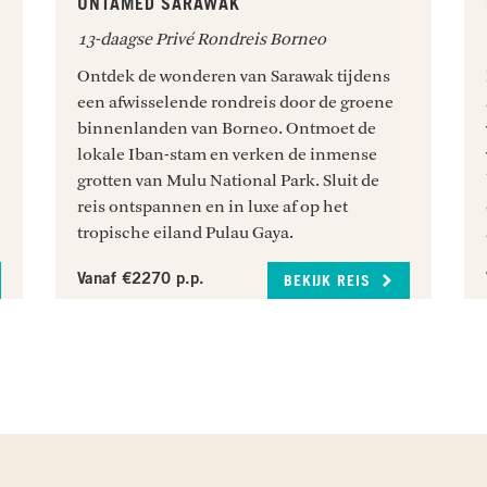
UNTAMED SARAWAK
13-daagse Privé Rondreis Borneo
Ontdek de wonderen van Sarawak tijdens
een afwisselende rondreis door de groene
binnenlanden van Borneo. Ontmoet de
lokale Iban-stam en verken de inmense
grotten van Mulu National Park. Sluit de
reis ontspannen en in luxe af op het
tropische eiland Pulau Gaya.
Vanaf €2270 p.p.
BEKIJK REIS