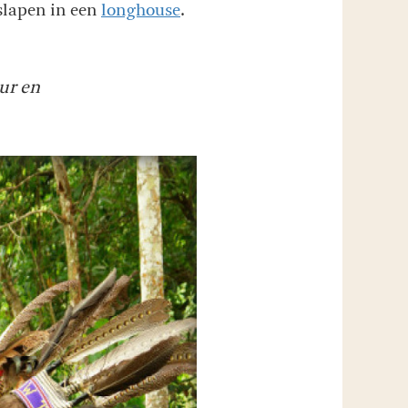
 slapen in een
longhouse
.
ur en