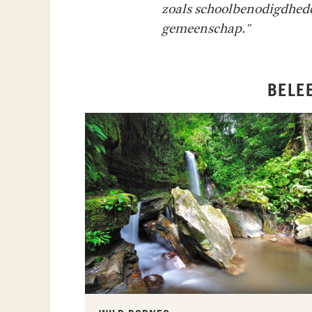
zoals schoolbenodigdheden
gemeenschap."
BELE