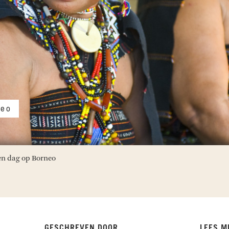
eo
en dag op Borneo
GESCHREVEN DOOR
LEES M