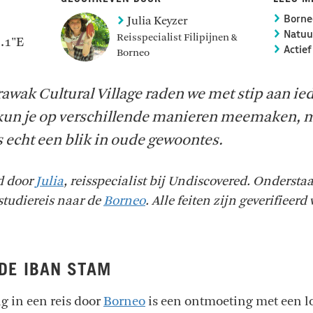
Julia Keyzer
Borne
Natuur
Reisspecialist Filipijnen &
3.1"E
Actief
Borneo
awak Cultural Village raden we met stip aan ie
 kun je op verschillende manieren meemaken, m
 echt een blik in oude gewoontes.
ld door
Julia
, reisspecialist bij Undiscovered. Ondersta
studiereis naar de
Borneo
. Alle feiten zijn geverifieerd
 DE IBAN STAM
g in een reis door
Borneo
is een ontmoeting met een lo