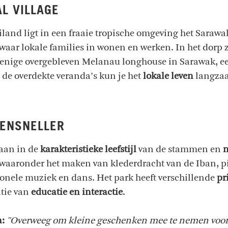
L VILLAGE
land ligt in een fraaie tropische omgeving het Sarawak
 waar lokale families in wonen en werken. In het dorp 
 enige overgebleven Melanau longhouse in Sarawak, e
 de overdekte veranda’s kun je het
lokale leven
langzaa
PENSNELLER
gaan in de
karakteristieke leefstijl
van de stammen en
n
waaronder het maken van klederdracht van de Iban, pi
tionele muziek en dans. Het park heeft verschillende
pr
tie van
educatie en interactie
.
a:
"Overweeg om kleine geschenken mee te nemen voor 