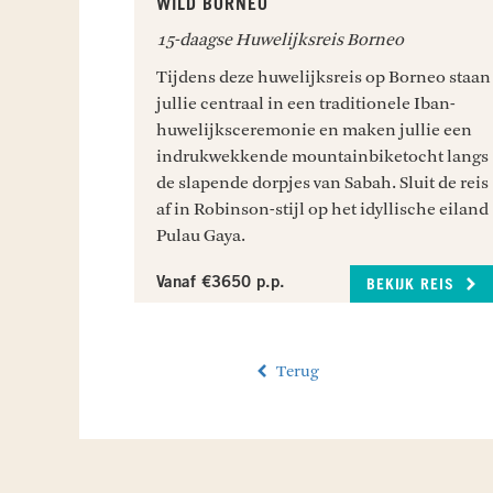
WILD BORNEO
15-daagse Huwelijksreis Borneo
Tijdens deze huwelijksreis op Borneo staan
jullie centraal in een traditionele Iban-
huwelijksceremonie en maken jullie een
indrukwekkende mountainbiketocht langs
de slapende dorpjes van Sabah. Sluit de reis
af in Robinson-stijl op het idyllische eiland
Pulau Gaya.
Vanaf €3650 p.p.
BEKIJK REIS
Terug