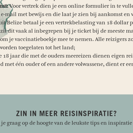
mst:
Voor vertrek dien je een online formulier in te vul
n e-mail met bewijs en die laat je zien bij aankomst en v
uit Belize betaal je een vertrekbelasting van 18 dollar p
zit dit vaak al inbegrepen bij je ticket bij de meeste 
om je vaccinatieboekje mee te nemen. Alle reizigers z
orden toegelaten tot het land;
 18 jaar die met de ouders meereizen dienen eigen re
ind met één ouder of een andere volwassene, dient er e
ZIN IN MEER REISINSPIRATIE?
e graag op de hoogte van de leukste tips en inspiratie 