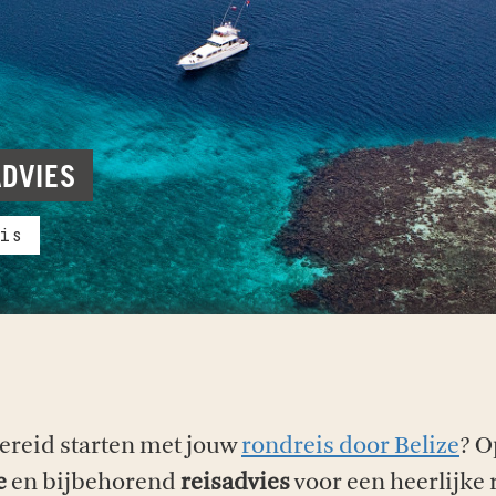
ADVIES
is
ereid starten met jouw
rondreis door Belize
? O
e
en bijbehorend
reisadvies
voor een heerlijke 