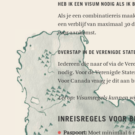
HEB IK EEN VISUM NODIG ALS IK
Als je een combinatiereis maa
een verblijf van maximaal 30 
voor aankomst.
OVERSTAP IN DE VERENIGDE STAT
Iedereen die naar of via de Ve
nodig. Voor de Verenigde State
Voor Canada vraag je dit aan bi
Let op: Visumregels kunnen wi
INREISREGELS VOOR B
Paspoort:
Moet minimaal 6 ma