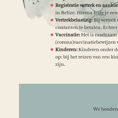
Registratie vertrek en aanko
in Belize. Hierna krijg je ee
Vertrekbelasting:
Bij vertrek 
contanten te betalen. Echter 
Vaccinatie:
Het is raadzaam 
(corona)vaccinatiebewijzen w
Kinderen:
Kinderen onder de
op: bij het reizen van een k
zijn.
We houden j