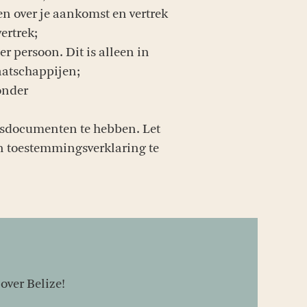
len over je aankomst en vertrek
ertrek;
er persoon. Dit is alleen in
maatschappijen;
onder
isdocumenten te hebben. Let
en toestemmingsverklaring te
over Belize!