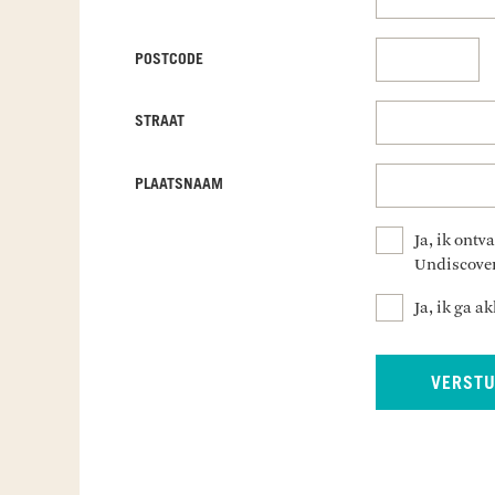
POSTCODE
STRAAT
PLAATSNAAM
Ja, ik ont
Undiscover
Ja, ik ga 
VERST