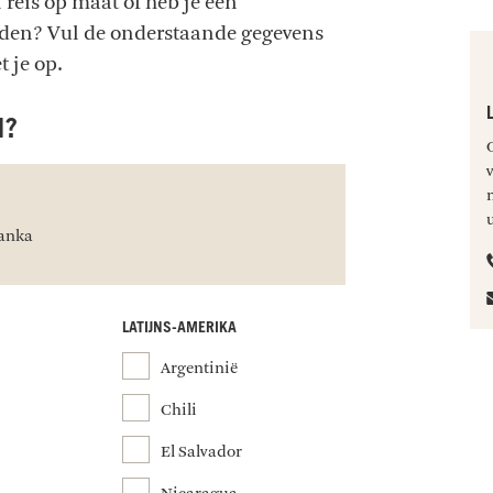
 reis op maat of heb je een
onden? Vul de onderstaande gegevens
t je op.
N?
Lanka
LATIJNS-AMERIKA
Argentinië
Chili
El Salvador