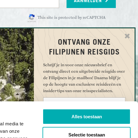
AANMELDEN
This site is protected by reCAPTCHA
ONTVANG ONZE
EN
OVER UNDISCOVERED
FILIPIJNEN REISGIDS
oiste eilanden van
Contact
In de media
Schrijf je in voor onze nieuwsbrief en
sgids voor Etosha
ontvang direct een uitgebreide reisgids over
Reviews
de Filipijnen in je mailbox! Daarna blijf je
otexpeditie met
Vacatures
op de hoogte van exclusieve reisideeën en
es in Palawan
Stichting Young Discovered
insider-tips van onze reisspecialisten.
vulkanen van
Algemene voorwaarden
Voornaam
walvishaaien in de
Privacy
E-mailadres
Alles toestaan
Cookiebeleid
hoppen in Raja
al media te
Disclaimer
 van onze
Ja, ik ontvang graag de nieuwsbrief van Undiscovered
Selectie toestaan
acuit Archipel: de
vol inspiratie voor mijn reis.*