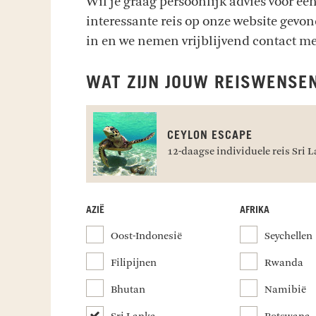
Wil je graag persoonlijk advies voor een
interessante reis op onze website gev
in en we nemen vrijblijvend contact me
WAT ZIJN JOUW REISWENSE
CEYLON ESCAPE
12-daagse individuele reis Sri 
AZIË
AFRIKA
Oost-Indonesië
Seychellen
Filipijnen
Rwanda
Bhutan
Namibië