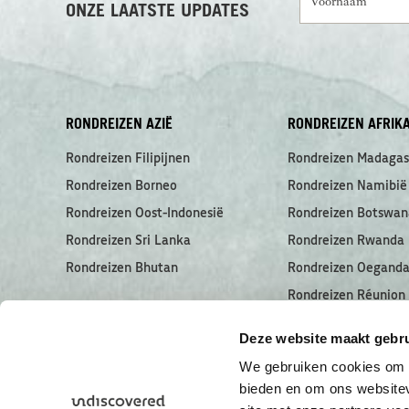
ONZE LAATSTE UPDATES
RONDREIZEN AZIË
RONDREIZEN AFRIK
Rondreizen Filipijnen
Rondreizen Madagas
Rondreizen Borneo
Rondreizen Namibië
Rondreizen Oost-Indonesië
Rondreizen Botswan
Rondreizen Sri Lanka
Rondreizen Rwanda
Rondreizen Bhutan
Rondreizen Oegand
Rondreizen Réunion
Rondreizen Seychell
Deze website maakt gebru
We gebruiken cookies om c
bieden en om ons websitev