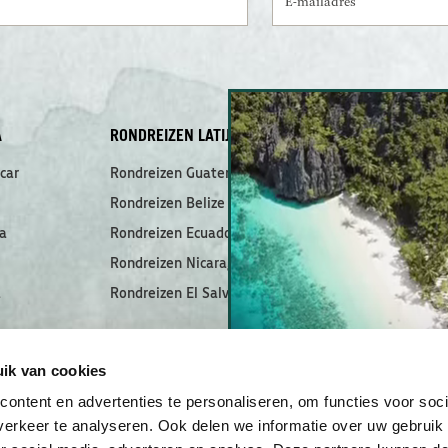
A
RONDREIZEN LATIJNS-AMERIKA
MEEST GELEZ
car
Rondreizen Guatemala
Dit zijn de mo
de Filipijnen!
Rondreizen Belize
De ultieme rei
National Park
a
Rondreizen Ecuador
Meerdaagse bo
Rondreizen Nicaragua
TAO Philippin
a
Rondreizen El Salvador
De 7 mooiste 
Guatemala
Zwemmen met 
en
Filipijnen
ik van cookies
Ontdek eiland
ontent en advertenties te personaliseren, om functies voor soci
Ampat
erkeer te analyseren. Ook delen we informatie over uw gebruik
El Nido & de B