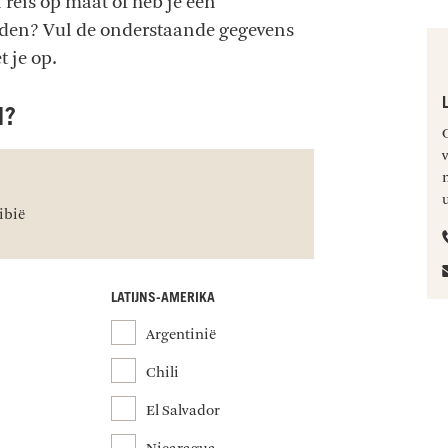
 reis op maat of heb je een
onden? Vul de onderstaande gegevens
t je op.
N?
ibië
LATIJNS-AMERIKA
Argentinië
Chili
El Salvador