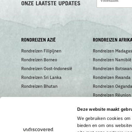
ONZE LAATSTE UPDATES
RONDREIZEN AZIË
RONDREIZEN AFRIK
Rondreizen Filipijnen
Rondreizen Madagas
Rondreizen Borneo
Rondreizen Namibië
Rondreizen Oost-Indonesië
Rondreizen Botswan
Rondreizen Sri Lanka
Rondreizen Rwanda
Rondreizen Bhutan
Rondreizen Oegand
Rondreizen Réunion
Rondreizen Seychell
Deze website maakt gebru
We gebruiken cookies om c
bieden en om ons websitev