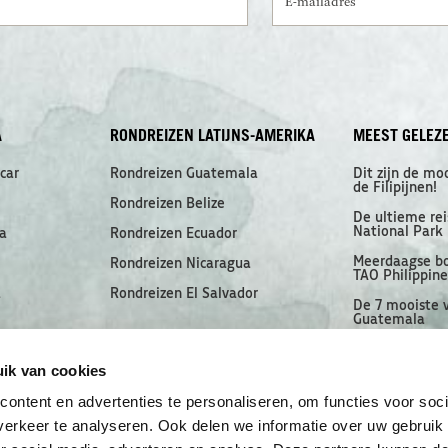
A
RONDREIZEN LATIJNS-AMERIKA
MEEST GELEZ
car
Rondreizen Guatemala
Dit zijn de mo
de Filipijnen!
Rondreizen Belize
De ultieme rei
National Park
a
Rondreizen Ecuador
Meerdaagse bo
Rondreizen Nicaragua
TAO Philippin
a
Rondreizen El Salvador
De 7 mooiste 
Guatemala
Zwemmen met 
en
Filipijnen
ik van cookies
Ontdek eiland
ontent en advertenties te personaliseren, om functies voor soci
Ampat
erkeer te analyseren. Ook delen we informatie over uw gebruik
El Nido & de B