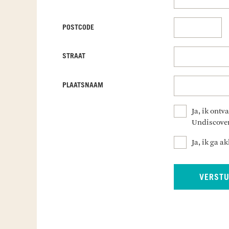
POSTCODE
STRAAT
PLAATSNAAM
Ja, ik ont
Undiscover
Ja, ik ga 
VERST