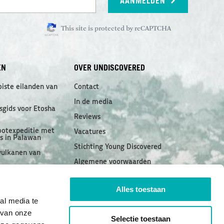
AANMELDEN
This site is protected by reCAPTCHA
EN
OVER UNDISCOVERED
oiste eilanden van
Contact
In de media
sgids voor Etosha
Reviews
otexpeditie met
Vacatures
es in Palawan
Stichting Young Discovered
vulkanen van
Algemene voorwaarden
walvishaaien in de
Privacy
Alles toestaan
Cookiebeleid
hoppen in Raja
al media te
Disclaimer
 van onze
Selectie toestaan
acuit Archipel: de