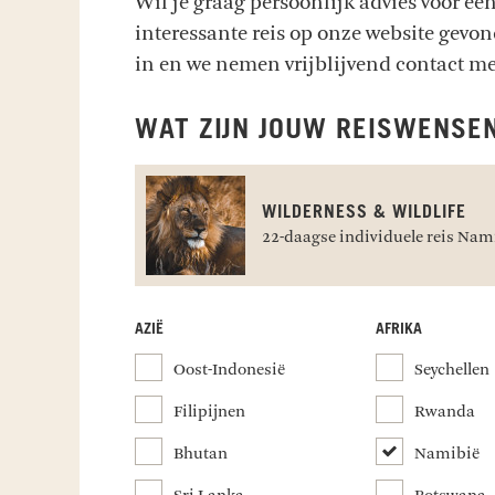
Wil je graag persoonlijk advies voor een
interessante reis op onze website gev
in en we nemen vrijblijvend contact me
WAT ZIJN JOUW REISWENSE
WILDERNESS & WILDLIFE
22-daagse individuele reis Nam
AZIË
AFRIKA
Oost-Indonesië
Seychellen
Filipijnen
Rwanda
Bhutan
Namibië