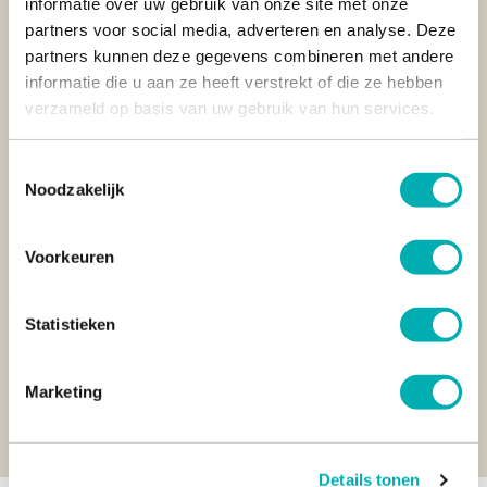
informatie over uw gebruik van onze site met onze
partners voor social media, adverteren en analyse. Deze
partners kunnen deze gegevens combineren met andere
informatie die u aan ze heeft verstrekt of die ze hebben
verzameld op basis van uw gebruik van hun services.
Toestemmingsselectie
Noodzakelijk
START VANDAAG NOG MET HET PLANNEN VAN JOUW
VOLGENDE REIS
Voorkeuren
Onze specialisten helpen je graag verder met het plannen van
jouw volgende reis. Kom direct in contact met één van onze
specialisten en laat je verrassen door onze benadering.
Statistieken
BEL ONS
MAIL ONS
Marketing
BEL MIJ TERUG
Details tonen